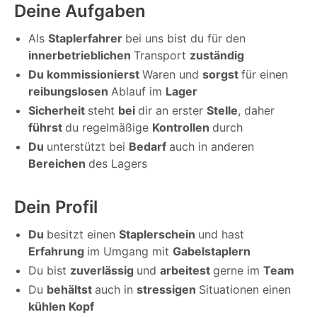
Deine Aufgaben
Als
Staplerfahrer
bei uns bist du für den
innerbetrieblichen
Transport
zuständig
Du kommissionierst
Waren und
sorgst
für einen
reibungslosen
Ablauf im
Lager
Sicherheit
steht
bei
dir an erster
Stelle
, daher
führst
du regelmäßige
Kontrollen
durch
Du
unterstützt bei
Bedarf
auch in anderen
Bereichen
des Lagers
Dein Profil
Du
besitzt einen
Staplerschein
und hast
Erfahrung
im Umgang mit
Gabelstaplern
Du bist
zuverlässig
und
arbeitest
gerne im
Team
Du
behältst
auch in
stressigen
Situationen einen
kühlen Kopf