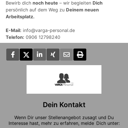
Bewirb dich
noch heute
– wir begleiten
Dich
persönlich auf dem Weg zu
Deinem neuen
Arbeitsplatz.
E-Mail:
info@varga-personal.de
Telefon:
0906 12798240
Dein Kontakt
Wenn Dir unser Stellenangebot zusagt und Du
Interesse hast, mehr zu erfahren, melde Dich unter: