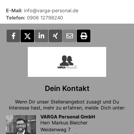
E-Mail:
info@varga-personal.de
Telefon:
0906 12798240
Dein Kontakt
Wenn Dir unser Stellenangebot zusagt und Du
Interesse hast, mehr zu erfahren, melde Dich unter:
VARGA Personal GmbH
Herr Markus Bleicher
Weidenweg 7