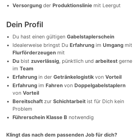
Versorgung
der
Produktionslinie
mit Leergut
Dein Profil
Du hast einen gültigen
Gabelstaplerschein
Idealerweise bringst Du
Erfahrung
im
Umgang
mit
Flurförderzeugen
mit
Du
bist
zuverlässig
, pünktlich und
arbeitest
gerne
im
Team
Erfahrung
in der
Getränkelogistik
von
Vorteil
Erfahrung
im
Fahren
von
Doppelgabelstaplern
von
Vorteil
Bereitschaft
zur
Schichtarbeit
ist für Dich kein
Problem
Führerschein Klasse B
notwendig
Klingt das nach dem passenden Job für dich?