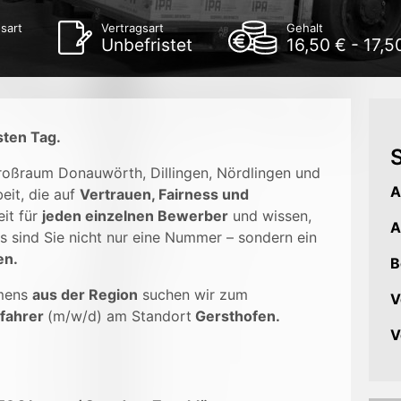
sart
Vertragsart
Gehalt
t
Unbefristet
16,50 € - 17,5
sten Tag.
S
Großraum Donauwörth, Dillingen, Nördlingen und
A
eit, die auf
Vertrauen, Fairness und
it für
jeden einzelnen Bewerber
und wissen,
A
s sind Sie nicht nur eine Nummer – sondern ein
en.
B
mens
aus der Region
suchen wir zum
V
rfahrer
(m/w/d) am Standort
Gersthofen.
V