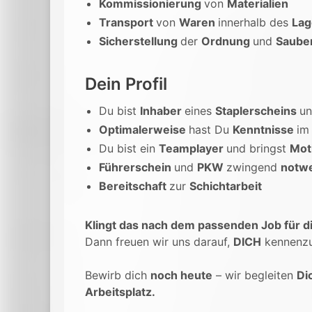
Kommissionierung
von
Materialien
Transport
von
Waren
innerhalb des
Lag
Sicherstellung
der
Ordnung
und
Saube
Dein Profil
Du bist
Inhaber
eines
Staplerscheins
u
Optimalerweise
hast Du
Kenntnisse
i
Du bist ein
Teamplayer
und bringst
Mot
Führerschein
und
PKW
zwingend
notw
Bereitschaft
zur
Schichtarbeit
Klingt das nach dem passenden Job für d
Dann freuen wir uns darauf,
DICH
kennenzu
Bewirb dich
noch heute
– wir begleiten
Di
Arbeitsplatz.