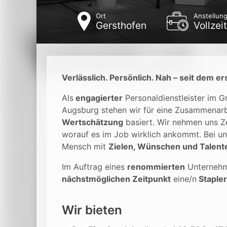
Ort
Anstellung
Gersthofen
Vollzei
Verlässlich. Persönlich. Nah – seit dem er
Als
engagierter
Personaldienstleister im 
Augsburg stehen wir für eine Zusammenarb
Wertschätzung
basiert. Wir nehmen uns Ze
worauf es im Job wirklich ankommt. Bei un
Mensch mit
Zielen, Wünschen und Talent
Im Auftrag eines
renommierten
Unterneh
nächstmöglichen Zeitpunkt
eine/n
Staple
Wir bieten