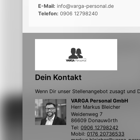
E-Mail:
info@varga-personal.de
Telefon:
0906 12798240
Dein Kontakt
Wenn Dir unser Stellenangebot zusagt und Du
VARGA Personal GmbH
Herr Markus Bleicher
Weidenweg 7
86609 Donauwörth
Tel:
0906 12798242
Mobil:
0176 20736533
markus.bleicher@varga-pers