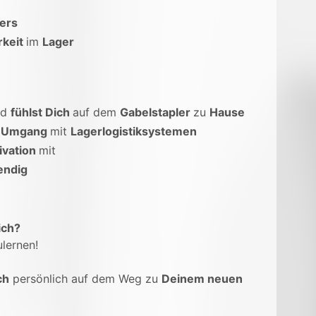
ers
rkeit
im
Lager
nd
fühlst Dich
auf dem
Gabelstapler
zu
Hause
m
Umgang
mit
Lagerlogistiksystemen
ivation
mit
endig
ich?
lernen!
ch
persönlich auf dem Weg zu
Deinem neuen