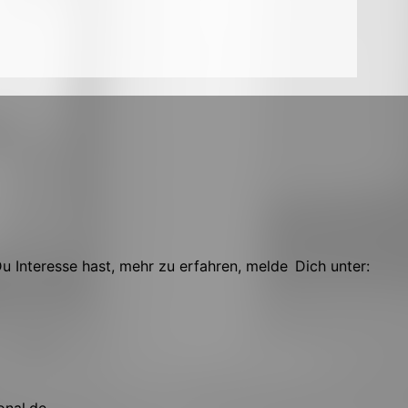
 Interesse hast, mehr zu erfahren, melde Dich unter:
onal.de