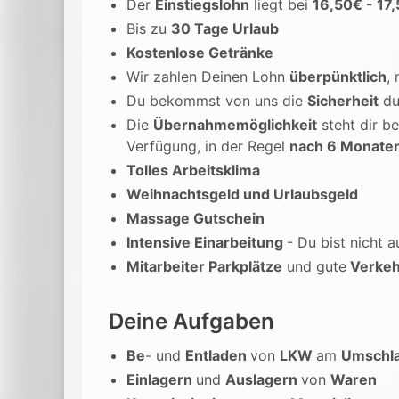
Der
Einstiegslohn
liegt bei
16,50€ - 17
Bis zu
30 Tage Urlaub
Kostenlose Getränke
Wir zahlen Deinen Lohn
überpünktlich
,
Du bekommst von uns die
Sicherheit
du
Die
Übernahmemöglichkeit
steht dir be
Verfügung, in der Regel
nach 6 Monate
Tolles Arbeitsklima
Weihnachtsgeld und Urlaubsgeld
Massage Gutschein
Intensive Einarbeitung
- Du bist nicht a
Mitarbeiter Parkplätze
und gute
Verkeh
Deine Aufgaben
Be
- und
Entladen
von
LKW
am
Umschla
Einlagern
und
Auslagern
von
Waren