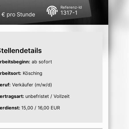
Referenz-Id
1317-1
0 € pro Stunde
tellendetails
rbeitsbeginn:
ab sofort
rbeitsort:
Kösching
eruf:
Verkäufer (m/w/d)
ertragsart:
unbefristet / Vollzeit
erdienst:
15,00 / 16,00 EUR