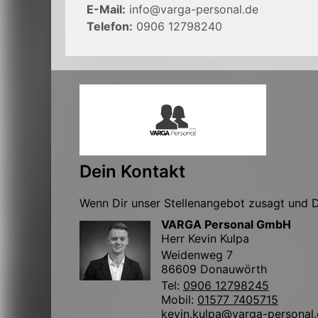
E-Mail:
info@varga-personal.de
Telefon:
0906 12798240
Dein Kontakt
Wenn Dir unser Stellenangebot zusagt und Du
VARGA Personal GmbH
Herr Kevin Kulpa
Weidenweg 7
86609 Donauwörth
Tel:
0906 12798245
Mobil:
01577 7405715
kevin.kulpa@varga-personal