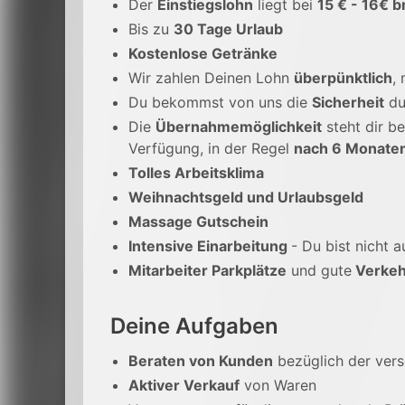
Der
Einstiegslohn
liegt bei
15 € - 16€ b
Bis zu
30 Tage Urlaub
Kostenlose Getränke
Wir zahlen Deinen Lohn
überpünktlich
,
Du bekommst von uns die
Sicherheit
du
Die
Übernahmemöglichkeit
steht dir be
Verfügung, in der Regel
nach 6 Monate
Tolles Arbeitsklima
Weihnachtsgeld und Urlaubsgeld
Massage Gutschein
Intensive Einarbeitung
- Du bist nicht a
Mitarbeiter Parkplätze
und gute
Verkeh
Deine Aufgaben
Beraten von Kunden
bezüglich der ver
Aktiver Verkauf
von Waren