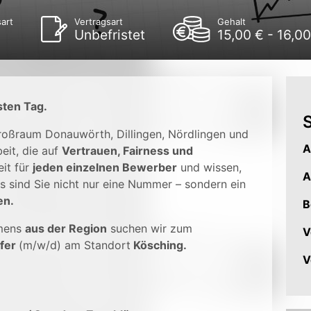
art
Vertragsart
Gehalt
Unbefristet
15,00 € - 16,0
sten Tag.
S
Großraum Donauwörth, Dillingen, Nördlingen und
A
eit, die auf
Vertrauen, Fairness und
it für
jeden einzelnen Bewerber
und wissen,
A
s sind Sie nicht nur eine Nummer – sondern ein
en.
B
mens
aus der Region
suchen wir zum
V
fer
(m/w/d) am Standort
Kösching.
V