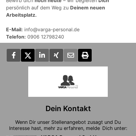
Bewirb dich
noch heute
– wir begleiten
Dich
persönlich auf dem Weg zu
Deinem neuen
Arbeitsplatz.
E-Mail:
info@varga-personal.de
Telefon:
0906 12798240
Dein Kontakt
Wenn Dir unser Stellenangebot zusagt und Du
Interesse hast, mehr zu erfahren, melde Dich unter: