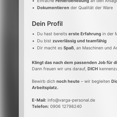
Einfache
Fehlerbehebung
an den Anlag
Dokumentieren
der Qualität der Ware
Dein Profil
Du hast bereits
erste Erfahrung
in der 
Du bist
zuverlässig und teamfähig
Dir macht es
Spaß
, an Maschinen und A
Klingt das nach dem passenden Job für d
Dann freuen wir uns darauf,
DICH
kennenzu
Bewirb dich
noch heute
– wir begleiten
Di
Arbeitsplatz.
E-Mail:
info@varga-personal.de
Telefon:
0906 12798240