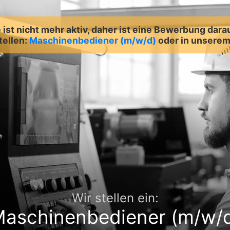
ist nicht mehr aktiv, daher ist eine Bewerbung dara
tellen:
Maschinenbediener (m/w/d)
oder in unsere
Wir stellen ein:
aschinenbediener (m/w/