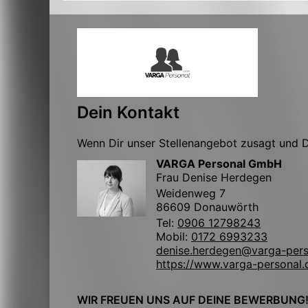
Dein Kontakt
Wenn Dir unser Stellenangebot zusagt und Du
VARGA Personal GmbH
Frau Denise Herdegen
Weidenweg 7
86609 Donauwörth
Tel:
0906 12798243
Mobil:
0172 6993233
denise.herdegen@varga-pers
https://www.varga-personal.
WIR FREUEN UNS AUF DEINE BEWERBUNG