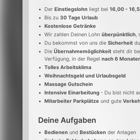
Der
Einstiegslohn
liegt bei
16,00 - 16,
Bis zu
30 Tage Urlaub
Kostenlose Getränke
Wir zahlen Deinen Lohn
überpünktlich
,
Du bekommst von uns die
Sicherheit
du
Die
Übernahmemöglichkeit
steht dir be
Verfügung, in der Regel
nach 6 Monate
Tolles Arbeitsklima
Weihnachtsgeld und Urlaubsgeld
Massage Gutschein
Intensive Einarbeitung
- Du bist nicht a
Mitarbeiter Parkplätze
und gute
Verkeh
Deine Aufgaben
Bedienen
und
Bestücken
der Anlagen