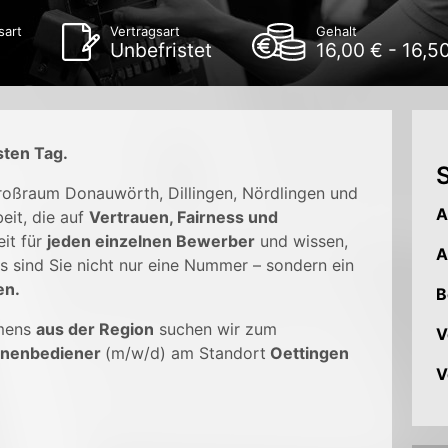
sart
Vertragsart
Gehalt
Unbefristet
16,00 € - 16,5
sten Tag.
S
Großraum Donauwörth, Dillingen, Nördlingen und
A
eit, die auf
Vertrauen, Fairness und
it für
jeden einzelnen Bewerber
und wissen,
A
s sind Sie nicht nur eine Nummer – sondern ein
en.
B
mens
aus der Region
suchen wir zum
V
nenbediener
(m/w/d) am Standort
Oettingen
V