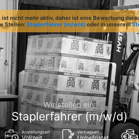
ist nicht mehr aktiv, daher ist eine Bewerbung dara
e Stellen:
Staplerfahrer (m/w/d)
oder in unserem
St
Wir stellen ein:
Staplerfahrer (m/w/d)
Anstellungsart
Vertragsart
Vollzeit
Unbefristet