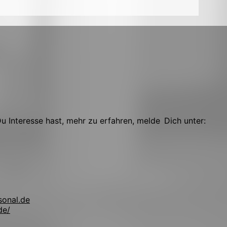
 Interesse hast, mehr zu erfahren, melde Dich unter:
sonal.de
de/