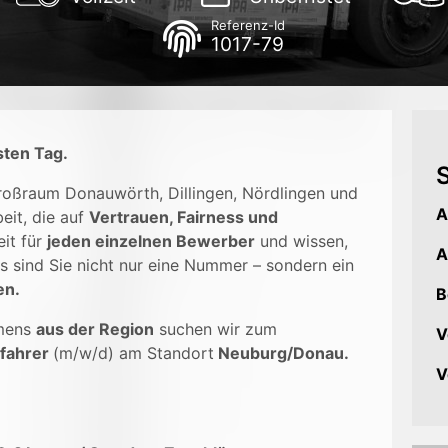
Referenz-Id
1017-79
sten Tag.
S
Großraum Donauwörth, Dillingen, Nördlingen und
A
eit, die auf
Vertrauen, Fairness und
it für
jeden einzelnen Bewerber
und wissen,
A
s sind Sie nicht nur eine Nummer – sondern ein
en.
B
mens
aus der Region
suchen wir zum
V
rfahrer
(m/w/d) am Standort
Neuburg/Donau.
V