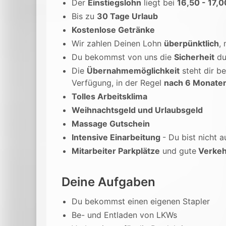
Der
Einstiegslohn
liegt bei
16,50 - 17,0
Bis zu
30 Tage Urlaub
Kostenlose Getränke
Wir zahlen Deinen Lohn
überpünktlich
,
Du bekommst von uns die
Sicherheit
du
Die
Übernahmemöglichkeit
steht dir be
Verfügung, in der Regel
nach 6 Monate
Tolles Arbeitsklima
Weihnachtsgeld und Urlaubsgeld
Massage Gutschein
Intensive Einarbeitung
- Du bist nicht a
Mitarbeiter Parkplätze
und gute
Verkeh
Deine Aufgaben
Du bekommst einen eigenen Stapler
Be- und Entladen von LKWs