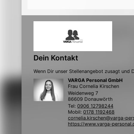
Dein Kontakt
Wenn Dir unser Stellenangebot zusagt und Du
VARGA Personal GmbH
Frau Cornelia Kirschen
Weidenweg 7
86609 Donauwörth
Tel:
0906 12798244
Mobil:
0178 1192468
cornelia.kirschen@varga-per
https://www.varga-personal.