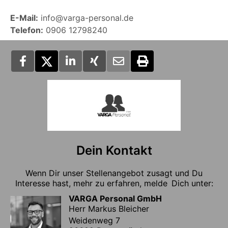
E-Mail:
info@varga-personal.de
Telefon:
0906 12798240
Dein Kontakt
Wenn Dir unser Stellenangebot zusagt und Du
Interesse hast, mehr zu erfahren, melde Dich unter:
VARGA Personal GmbH
Herr Markus Bleicher
Weidenweg 7