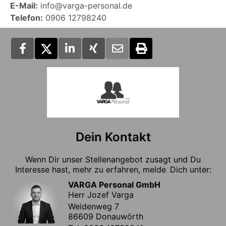
E-Mail:
info@varga-personal.de
Telefon:
0906 12798240
Dein Kontakt
Wenn Dir unser Stellenangebot zusagt und Du
Interesse hast, mehr zu erfahren, melde Dich unter:
VARGA Personal GmbH
Herr Jozef Varga
Weidenweg 7
86609 Donauwörth