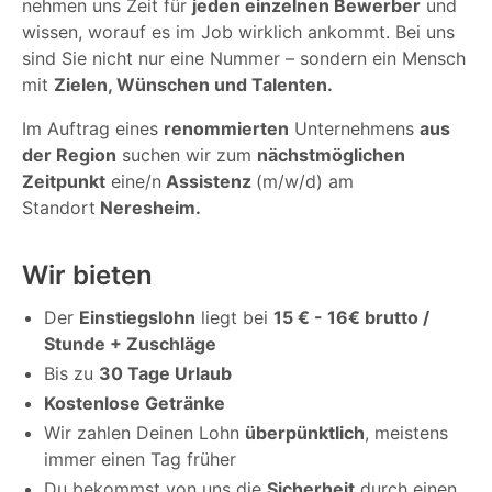
nehmen uns Zeit für
jeden einzelnen Bewerber
und
wissen, worauf es im Job wirklich ankommt. Bei uns
sind Sie nicht nur eine Nummer – sondern ein Mensch
mit
Zielen, Wünschen und Talenten.
Im Auftrag eines
renommierten
Unternehmens
aus
der Region
suchen wir zum
nächstmöglichen
Zeitpunkt
eine/n
Assistenz
(m/w/d) am
Standort
Neresheim.
Wir bieten
Der
Einstiegslohn
liegt bei
15 € - 16€ brutto /
Stunde + Zuschläge
Bis zu
30 Tage Urlaub
Kostenlose Getränke
Wir zahlen Deinen Lohn
überpünktlich
, meistens
immer einen Tag früher
Du bekommst von uns die
Sicherheit
durch einen