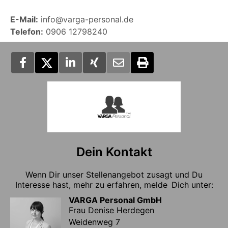
E-Mail:
info@varga-personal.de
Telefon:
0906 12798240
Dein Kontakt
Wenn Dir unser Stellenangebot zusagt und Du
Interesse hast, mehr zu erfahren, melde Dich unter:
VARGA Personal GmbH
Frau Denise Herdegen
Weidenweg 7