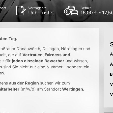
sart
Vertragsart
Gehalt
Unbefristet
16,00 € - 17,5
sten Tag.
S
Großraum Donauwörth, Dillingen, Nördlingen und
A
eit, die auf
Vertrauen, Fairness und
it für
jeden einzelnen Bewerber
und wissen,
A
s sind Sie nicht nur eine Nummer – sondern ein
en.
B
mens
aus der Region
suchen wir zum
V
itarbeiter
(m/w/d) am Standort
Wertingen.
V