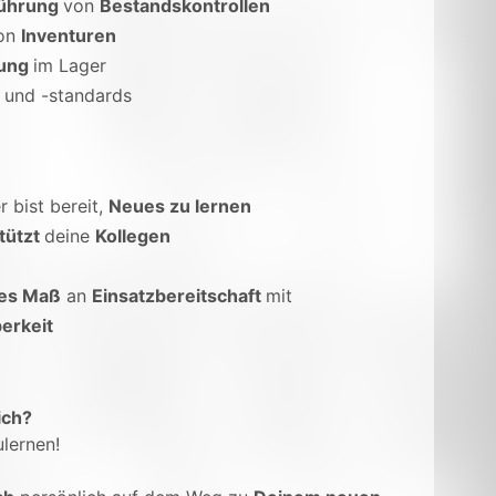
ührung
von
Bestandskontrollen
on
Inventuren
ung
im Lager
n
und -standards
r bist bereit,
Neues zu lernen
tützt
deine
Kollegen
es Maß
an
Einsatzbereitschaft
mit
erkeit
ich?
lernen!