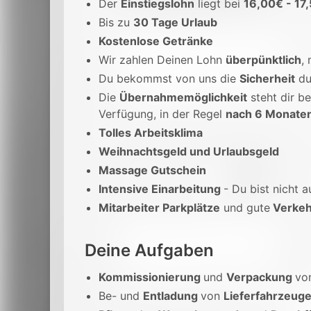
Der
Einstiegslohn
liegt bei
16,00€ - 17
Bis zu
30 Tage Urlaub
Kostenlose Getränke
Wir zahlen Deinen Lohn
überpünktlich
,
Du bekommst von uns die
Sicherheit
du
Die
Übernahmemöglichkeit
steht dir be
Verfügung, in der Regel
nach 6 Monate
Tolles Arbeitsklima
Weihnachtsgeld und Urlaubsgeld
Massage Gutschein
Intensive Einarbeitung
- Du bist nicht a
Mitarbeiter Parkplätze
und gute
Verkeh
Deine Aufgaben
Kommissionierung
und
Verpackung
vo
Be- und
Entladung
von
Lieferfahrzeug