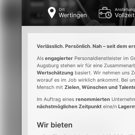
Ort
Anstellung
Wertingen
Vollzeit
Verlässlich. Persönlich. Nah – seit dem er
Als
engagierter
Personaldienstleister im 
Augsburg stehen wir für eine Zusammenarb
Wertschätzung
basiert. Wir nehmen uns Ze
worauf es im Job wirklich ankommt. Bei un
Mensch mit
Zielen, Wünschen und Talent
Im Auftrag eines
renommierten
Unterneh
nächstmöglichen Zeitpunkt
eine/n
Lagerm
Wir bieten