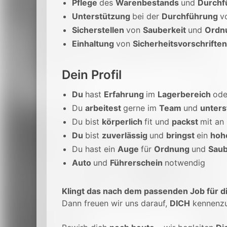
Pflege
des
Warenbestands
und
Durchf
Unterstützung
bei der
Durchführung
v
Sicherstellen
von
Sauberkeit
und
Ordn
Einhaltung
von
Sicherheitsvorschrifte
Dein Profil
Du
hast
Erfahrung
im
Lagerbereich
ode
Du
arbeitest
gerne im
Team
und
unters
Du bist
körperlich
fit und
packst
mit an
Du
bist
zuverlässig
und
bringst
ein
hoh
Du hast ein
Auge
für
Ordnung
und
Saub
Auto
und
Führerschein
notwendig
Klingt das nach dem passenden Job für d
Dann freuen wir uns darauf,
DICH
kennenzu