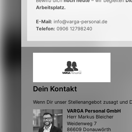
Bewirb dich
noch heute
– wir begleiten
Di
Arbeitsplatz.
E-Mail:
info@varga-personal.de
Telefon:
0906 12798240
Dein Kontakt
Wenn Dir unser Stellenangebot zusagt und Du
VARGA Personal GmbH
Herr Markus Bleicher
Weidenweg 7
86609 Donauwörth