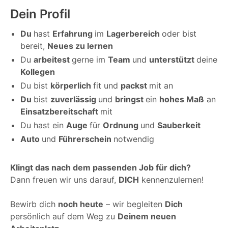
Dein Profil
Du
hast
Erfahrung
im
Lagerbereich
oder bist
bereit,
Neues zu lernen
Du
arbeitest
gerne im
Team
und
unterstützt
deine
Kollegen
Du bist
körperlich
fit und
packst
mit an
Du
bist
zuverlässig
und
bringst
ein
hohes Maß
an
Einsatzbereitschaft
mit
Du hast ein
Auge
für
Ordnung
und
Sauberkeit
Auto
und
Führerschein
notwendig
Klingt das nach dem passenden Job für dich?
Dann freuen wir uns darauf,
DICH
kennenzulernen!
Bewirb dich
noch heute
– wir begleiten
Dich
persönlich auf dem Weg zu
Deinem neuen