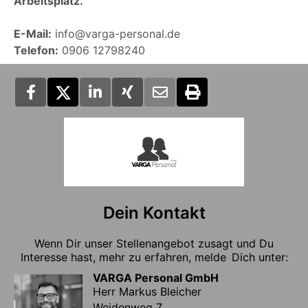
Arbeitsplatz.
E-Mail:
info@varga-personal.de
Telefon:
0906 12798240
Dein Kontakt
Wenn Dir unser Stellenangebot zusagt und Du
Interesse hast, mehr zu erfahren, melde Dich unter:
VARGA Personal GmbH
Herr Markus Bleicher
Weidenweg 7