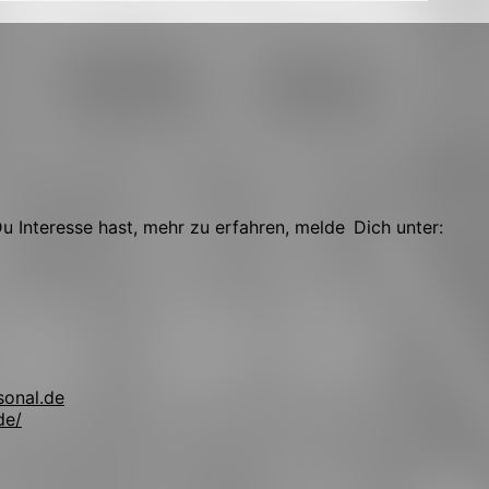
 Interesse hast, mehr zu erfahren, melde Dich unter:
sonal.de
de/
!