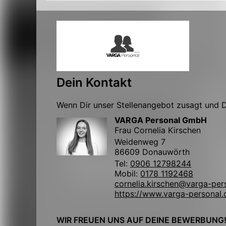
Dein Kontakt
Wenn Dir unser Stellenangebot zusagt und Du
VARGA Personal GmbH
Frau Cornelia Kirschen
Weidenweg 7
86609 Donauwörth
Tel:
0906 12798244
Mobil:
0178 1192468
cornelia.kirschen@varga-per
https://www.varga-personal.
WIR FREUEN UNS AUF DEINE BEWERBUNG