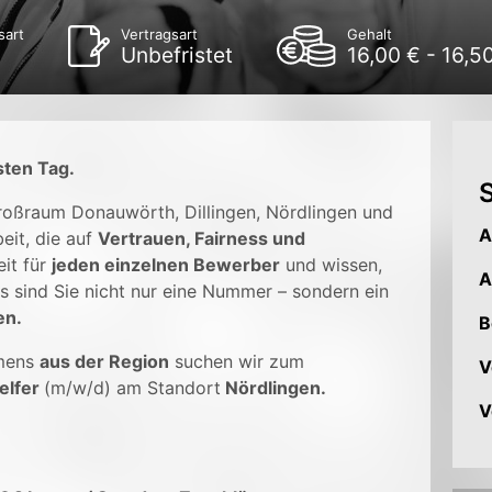
sart
Vertragsart
Gehalt
Unbefristet
16,00 € - 16,5
sten Tag.
S
Großraum Donauwörth, Dillingen, Nördlingen und
A
eit, die auf
Vertrauen, Fairness und
it für
jeden einzelnen Bewerber
und wissen,
A
s sind Sie nicht nur eine Nummer – sondern ein
en.
B
mens
aus der Region
suchen wir zum
V
elfer
(m/w/d) am Standort
Nördlingen.
V