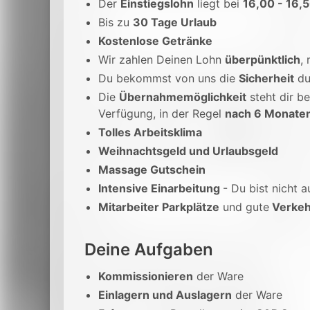
Der
Einstiegslohn
liegt bei
16,00 - 16,
Bis zu
30 Tage Urlaub
Kostenlose Getränke
Wir zahlen Deinen Lohn
überpünktlich
,
Du bekommst von uns die
Sicherheit
du
Die
Übernahmemöglichkeit
steht dir be
Verfügung, in der Regel
nach 6 Monate
Tolles Arbeitsklima
Weihnachtsgeld und Urlaubsgeld
Massage Gutschein
Intensive Einarbeitung
- Du bist nicht a
Mitarbeiter Parkplätze
und gute
Verkeh
Deine Aufgaben
Kommissionieren
der Ware
Einlagern und Auslagern
der Ware