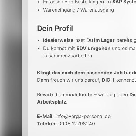
Erfassen von Bestellungen im
SAP Syst
Wareneingang / Warenausgang
Dein Profil
Idealerweise
hast Du
im Lager
bereits g
Du kannst mit
EDV umgehen
und es ma
zusammenzuarbeiten
Klingt das nach dem passenden Job für d
Dann freuen wir uns darauf,
DICH
kennenzu
Bewirb dich
noch heute
– wir begleiten
Di
Arbeitsplatz.
E-Mail:
info@varga-personal.de
Telefon:
0906 12798240