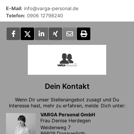
E-Mail:
info@varga-personal.de
Telefon:
0906 12798240
Dein Kontakt
Wenn Dir unser Stellenangebot zusagt und Du
Interesse hast, mehr zu erfahren, melde Dich unter:
VARGA Personal GmbH
Frau Denise Herdegen
Weidenweg 7
86609 Donauwörth