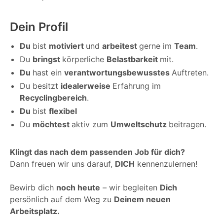
Dein Profil
Du
bist
motiviert
und
arbeitest
gerne im
Team
.
Du
bringst
körperliche
Belastbarkeit
mit.
Du
hast ein
verantwortungsbewusstes
Auftreten.
Du besitzt
idealerweise
Erfahrung im
Recyclingbereich
.
Du
bist
flexibel
Du
möchtest
aktiv zum
Umweltschutz
beitragen.
Klingt das nach dem passenden Job für dich?
Dann freuen wir uns darauf,
DICH
kennenzulernen!
Bewirb dich
noch heute
– wir begleiten
Dich
persönlich auf dem Weg zu
Deinem neuen
Arbeitsplatz.