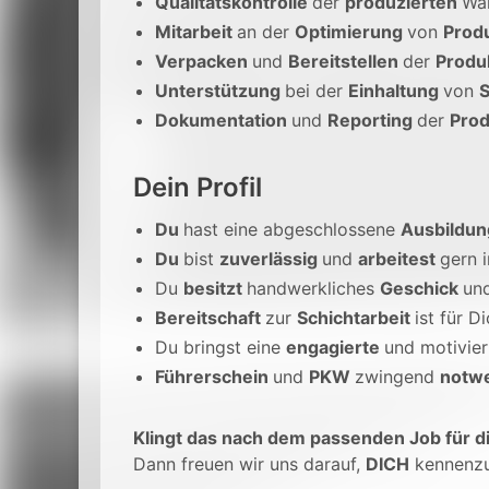
Qualitätskontrolle
der
produzierten
Wa
Mitarbeit
an der
Optimierung
von
Prod
Verpacken
und
Bereitstellen
der
Produ
Unterstützung
bei der
Einhaltung
von
S
Dokumentation
und
Reporting
der
Prod
Dein Profil
Du
hast eine abgeschlossene
Ausbildu
Du
bist
zuverlässig
und
arbeitest
gern 
Du
besitzt
handwerkliches
Geschick
und
Bereitschaft
zur
Schichtarbeit
ist für D
Du bringst eine
engagierte
und motivie
Führerschein
und
PKW
zwingend
notw
Klingt das nach dem passenden Job für d
Dann freuen wir uns darauf,
DICH
kennenzu