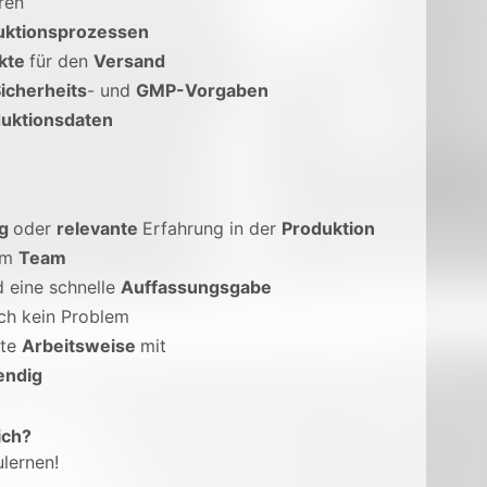
ren
uktionsprozessen
kte
für den
Versand
icherheits
- und
GMP-Vorgaben
uktionsdaten
ng
oder
relevante
Erfahrung in der
Produktion
im
Team
 eine schnelle
Auffassungsgabe
ich kein Problem
rte
Arbeitsweise
mit
endig
ich?
lernen!