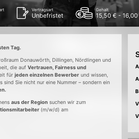
art
Vertragsart
Gehalt
Unbefristet
15,50 € - 16,00
sten Tag.
S
Großraum Donauwörth, Dillingen, Nördlingen und
A
eit, die auf
Vertrauen, Fairness und
it für
jeden einzelnen Bewerber
und wissen,
A
s sind Sie nicht nur eine Nummer – sondern ein
en.
B
mens
aus der Region
suchen wir zum
V
tionsmitarbeiter
(m/w/d) am
V