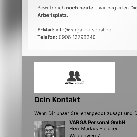
Bewirb dich
noch heute
– wir begleiten
Di
Arbeitsplatz.
E-Mail:
info@varga-personal.de
Telefon:
0906 12798240
Dein Kontakt
Wenn Dir unser Stellenangebot zusagt und Du
VARGA Personal GmbH
Herr Markus Bleicher
Weidenweg 7