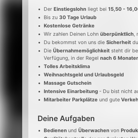
Der
Einstiegslohn
liegt bei
15,50 - 16,
Bis zu
30 Tage Urlaub
Kostenlose Getränke
Wir zahlen Deinen Lohn
überpünktlich
,
Du bekommst von uns die
Sicherheit
du
Die
Übernahmemöglichkeit
steht dir be
Verfügung, in der Regel
nach 6 Monate
Tolles Arbeitsklima
Weihnachtsgeld und Urlaubsgeld
Massage Gutschein
Intensive Einarbeitung
- Du bist nicht a
Mitarbeiter Parkplätze
und gute
Verkeh
Deine Aufgaben
Bedienen
und
Überwachen
von
Produk