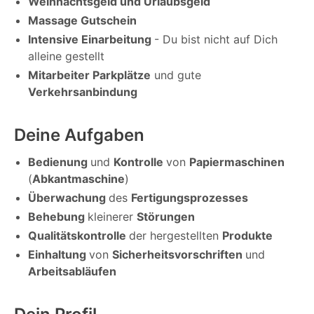
Weihnachtsgeld und Urlaubsgeld
Massage Gutschein
Intensive Einarbeitung
- Du bist nicht auf Dich
alleine gestellt
Mitarbeiter Parkplätze
und gute
Verkehrsanbindung
Deine Aufgaben
Bedienung
und
Kontrolle
von
Papiermaschinen
(
Abkantmaschine
)
Überwachung
des
Fertigungsprozesses
Behebung
kleinerer
Störungen
Qualitätskontrolle
der hergestellten
Produkte
Einhaltung
von
Sicherheitsvorschriften
und
Arbeitsabläufen