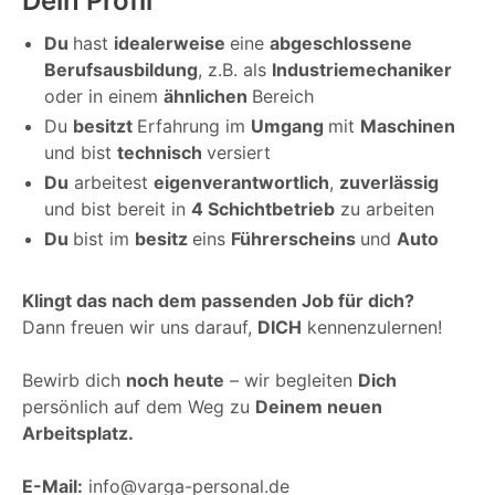
Dein Profil
Du
hast
idealerweise
eine
abgeschlossene
Berufsausbildung
, z.B. als
Industriemechaniker
oder in einem
ähnlichen
Bereich
Du
besitzt
Erfahrung im
Umgang
mit
Maschinen
und bist
technisch
versiert
Du
arbeitest
eigenverantwortlich
,
zuverlässig
und bist bereit in
4 Schichtbetrieb
zu arbeiten
Du
bist im
besitz
eins
Führerscheins
und
Auto
Klingt das nach dem passenden Job für dich?
Dann freuen wir uns darauf,
DICH
kennenzulernen!
Bewirb dich
noch heute
– wir begleiten
Dich
persönlich auf dem Weg zu
Deinem neuen
Arbeitsplatz.
E-Mail:
info@varga-personal.de