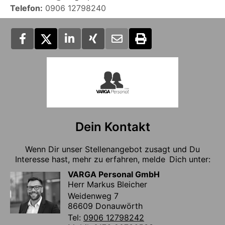
Telefon:
0906 12798240
Dein Kontakt
Wenn Dir unser Stellenangebot zusagt und Du
Interesse hast, mehr zu erfahren, melde Dich unter:
VARGA Personal GmbH
Herr Markus Bleicher
Weidenweg 7
86609 Donauwörth
Tel:
0906 12798242