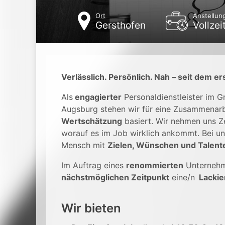
Ort
Anstellun
Gersthofen
Vollzei
Verlässlich. Persönlich. Nah – seit dem er
Als
engagierter
Personaldienstleister im 
Augsburg stehen wir für eine Zusammenarb
Wertschätzung
basiert. Wir nehmen uns Ze
worauf es im Job wirklich ankommt. Bei un
Mensch mit
Zielen, Wünschen und Talent
Im Auftrag eines
renommierten
Unterneh
nächstmöglichen Zeitpunkt
eine/n
Lackie
Wir bieten