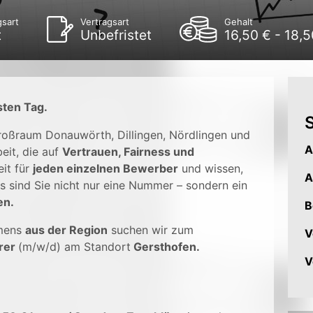
gsart
Vertragsart
Gehalt
t
Unbefristet
16,50 € - 18,
sten Tag.
S
Großraum Donauwörth, Dillingen, Nördlingen und
A
eit, die auf
Vertrauen, Fairness und
it für
jeden einzelnen Bewerber
und wissen,
A
s sind Sie nicht nur eine Nummer – sondern ein
en.
B
mens
aus der Region
suchen wir zum
V
rer
(m/w/d) am Standort
Gersthofen.
V