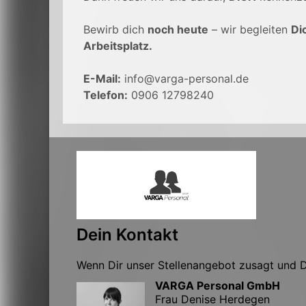
Bewirb dich
noch heute
– wir begleiten
Di
Arbeitsplatz.
E-Mail:
info@varga-personal.de
Telefon:
0906 12798240
Dein Kontakt
Wenn Dir unser Stellenangebot zusagt und Du
VARGA Personal GmbH
Frau Denise Herdegen