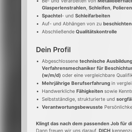
Be- und Verarbeiten von
Metalloberflä
Glasperlenstrahlen
,
Schleifen
,
Polieren
Spachtel
- und
Schleifarbeiten
Auf- und Abhängen von zu
beschichten
Abschließende
Qualitätskontrolle
Dein Profil
Abgeschlossene
technische Ausbildun
Verfahrensmechaniker für Beschichtun
(w/m/d)
oder eine vergleichbare Qualifi
Mehrjährige Berufserfahrung
in vergle
Handwerkliche
Fähigkeiten
sowie Kennt
Selbstständige, strukturierte und
sorgfä
Verantwortungsbewusste
Persönlichke
Klingt das nach dem passenden Job für d
Dann freuen wir uns darauf,
DICH
kennenzu