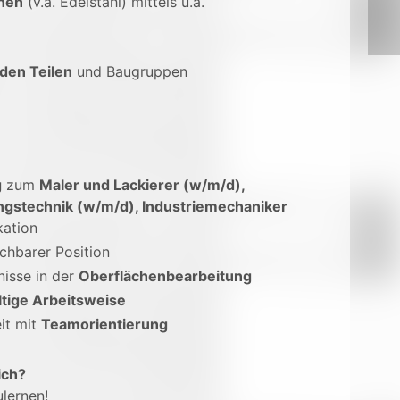
chen
(v.a. Edelstahl) mittels u.a.
den Teilen
und Baugruppen
g
zum
Maler und Lackierer (w/m/d),
gstechnik (w/m/d), Industriemechaniker
kation
ichbarer Position
nisse in der
Oberflächenbearbeitung
ltige Arbeitsweise
it mit
Teamorientierung
ich?
lernen!