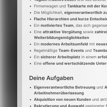
Firmenwagen und
Tankkarte mit der Ko
Die Möglichkeit,
eigenverantwortlich zu
Flache Hierarchien und kurze Entsch
Ein
motiviertes Team
, das sich gegens
Eine
attraktive Vergütung
sowie
zahlre
Weiterbildungsmöglichkeiten
Ein
modernes Arbeitsumfeld
mit
neues
Regelmäßige
Team-Events
und
Teambu
Ein
sicherer Arbeitsplatz
in einem
erfo
Eine
offene und wertschätzende Unte
Deine Aufgaben
Eigenverantwortliche Betreuung
und
A
Arbeitnehmerüberlassung
Akquisition von neuen Kunden
und akt
Rekrutierung und Auswahl
geeigneter 