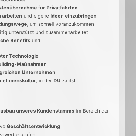
stenübernahme für Privatfahrten
 arbeiten
und eigene
Ideen einzubringen
eidungswege
, um schnell voranzukommen
eitig unterstützt und zusammenarbeitet
iche Benefits
und
ter Technologie
ilding-Maßnahmen
lgreichen Unternehmen
rnehmenskultur
, in der
DU
zählst
usbau unseres Kundenstamms
im Bereich der
ive
Geschäftsentwicklung
Bewerberprofile