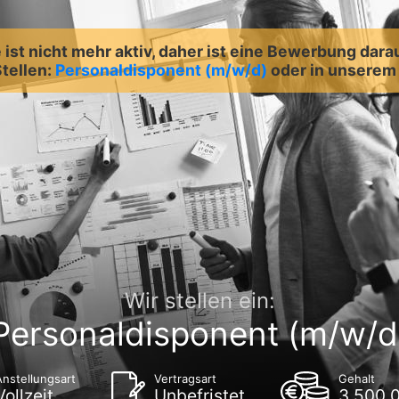
ist nicht mehr aktiv, daher ist eine Bewerbung dara
Stellen:
Personaldisponent (m/w/d)
oder in unsere
Wir stellen ein:
Personaldisponent (m/w/d
Anstellungsart
Vertragsart
Gehalt
Vollzeit
Unbefristet
3.500,0