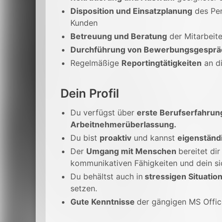
Disposition und Einsatzplanung
des Per
Kunden
Betreuung und Beratung
der Mitarbeite
Durchführung von Bewerbungsgesprä
Regelmäßige
Reportingtätigkeiten
an di
Dein Profil
Du verfügst über
erste Berufserfahrun
Arbeitnehmerüberlassung.
Du bist
proaktiv
und kannst
eigenständi
Der
Umgang mit Menschen
bereitet di
kommunikativen Fähigkeiten und dein si
Du behältst auch in
stressigen Situatio
setzen.
Gute Kenntnisse
der gängigen MS Offic