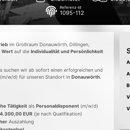
Referenz-Id
1095-112
rieb
im Großraum Donauwörth, Dillingen,
S
n
Wert
auf die
Individualität und Persönlichkeit
A
 suchen wir ab sofort einen erfolgreichen und
A
(m/w/d) für unseren Standort in
Donauwörth.
B
V
e Tätigkeit
als
Personaldisponent
(m/w/d)
V
 4.300,00 EUR
(je nach Qualifikation)
her
Auszahlung
t
kostenlos!