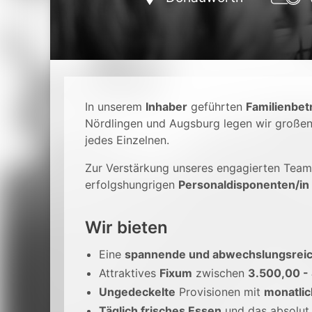
In unserem
Inhaber
geführten
Familienbet
Nördlingen und Augsburg legen wir große
jedes Einzelnen.
Zur Verstärkung unseres engagierten Teams
erfolgshungrigen
Personaldisponenten/in
Wir bieten
Eine
spannende und abwechslungsreich
Attraktives
Fixum
zwischen
3.500,00 -
Ungedeckelte
Provisionen mit
monatlic
Täglich frisches Essen
und das absolu