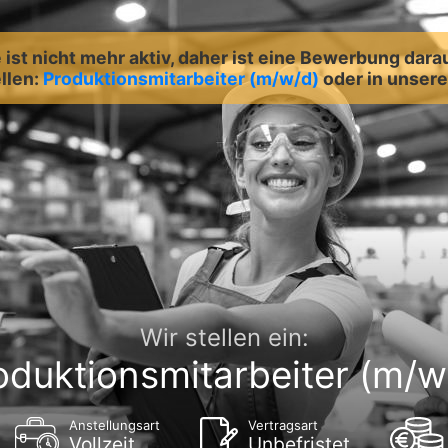
ist nicht mehr aktiv, daher ist eine Bewerbung dara
llen:
Produktionsmitarbeiter (m/w/d)
oder in unse
Wir stellen ein:
oduktionsmitarbeiter (m/w
Anstellungsart
Vertragsart
Vollzeit
Unbefristet