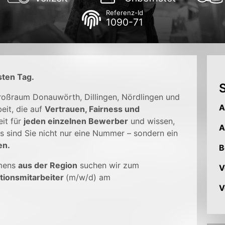
Referenz-Id
1090-71
sten Tag.
S
Großraum Donauwörth, Dillingen, Nördlingen und
A
eit, die auf
Vertrauen, Fairness und
it für
jeden einzelnen Bewerber
und wissen,
A
s sind Sie nicht nur eine Nummer – sondern ein
en.
B
mens
aus der Region
suchen wir zum
V
tionsmitarbeiter
(m/w/d) am
V