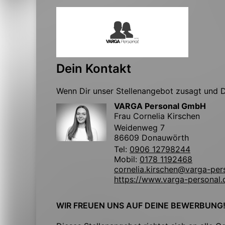
Dein Kontakt
Wenn Dir unser Stellenangebot zusagt und Du
VARGA Personal GmbH
Frau Cornelia Kirschen
Weidenweg 7
86609 Donauwörth
Tel:
0906 12798244
Mobil:
0178 1192468
cornelia.kirschen@varga-per
https://www.varga-personal.
WIR FREUEN UNS AUF DEINE BEWERBUNG