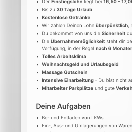
Der
Einstiegslohn
liegt bei
16,50 - 17,0
Bis zu
30 Tage Urlaub
Kostenlose Getränke
Wir zahlen Deinen Lohn
überpünktlich
,
Du bekommst von uns die
Sicherheit
du
Die
Übernahmemöglichkeit
steht dir be
Verfügung, in der Regel
nach 6 Monate
Tolles Arbeitsklima
Weihnachtsgeld und Urlaubsgeld
Massage Gutschein
Intensive Einarbeitung
- Du bist nicht a
Mitarbeiter Parkplätze
und gute
Verkeh
Deine Aufgaben
Be- und Entladen von LKWs
Ein-, Aus- und Umlagerungen von Ware