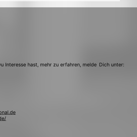
 Interesse hast, mehr zu erfahren, melde Dich unter:
onal.de
de/
!