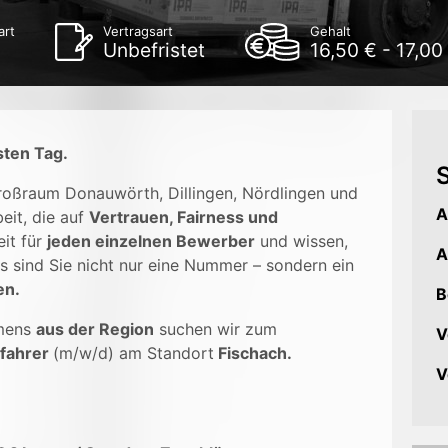
art
Vertragsart
Gehalt
Unbefristet
16,50 € - 17,00
sten Tag.
S
Großraum Donauwörth, Dillingen, Nördlingen und
A
eit, die auf
Vertrauen, Fairness und
it für
jeden einzelnen Bewerber
und wissen,
A
s sind Sie nicht nur eine Nummer – sondern ein
en.
B
mens
aus der Region
suchen wir zum
V
rfahrer
(m/w/d) am Standort
Fischach.
V