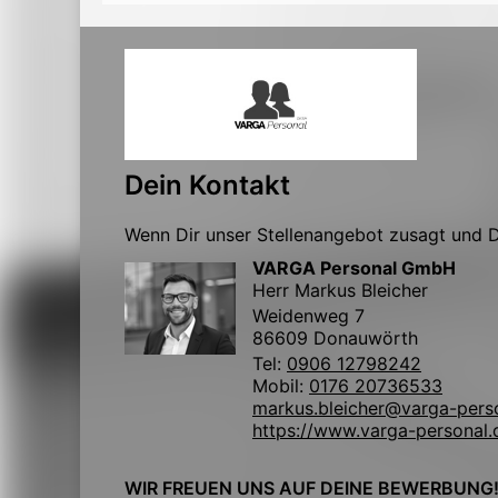
Dein Kontakt
Wenn Dir unser Stellenangebot zusagt und Du
VARGA Personal GmbH
Herr Markus Bleicher
Weidenweg 7
86609 Donauwörth
Tel:
0906 12798242
Mobil:
0176 20736533
markus.bleicher@varga-pers
https://www.varga-personal.
WIR FREUEN UNS AUF DEINE BEWERBUNG