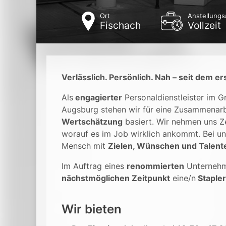
Ort
Anstellungs
Fischach
Vollzeit
Verlässlich. Persönlich. Nah – seit dem er
Als
engagierter
Personaldienstleister im 
Augsburg stehen wir für eine Zusammenarb
Wertschätzung
basiert. Wir nehmen uns Ze
worauf es im Job wirklich ankommt. Bei un
Mensch mit
Zielen, Wünschen und Talent
Im Auftrag eines
renommierten
Unterneh
nächstmöglichen Zeitpunkt
eine/n
Staple
Wir bieten