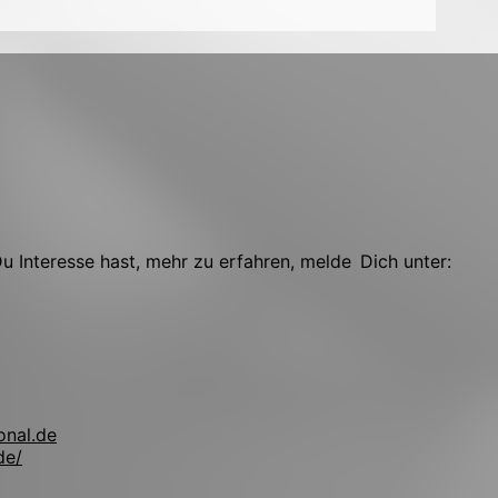
 Interesse hast, mehr zu erfahren, melde Dich unter:
onal.de
de/