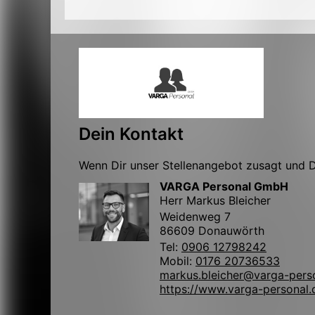
Dein Kontakt
Wenn Dir unser Stellenangebot zusagt und Du
VARGA Personal GmbH
Herr Markus Bleicher
Weidenweg 7
86609 Donauwörth
Tel:
0906 12798242
Mobil:
0176 20736533
markus.bleicher@varga-pers
https://www.varga-personal.