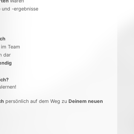
rten
Waren
e
und -ergebnisse
ich
 im Team
m dar
endig
ich?
lernen!
ch
persönlich auf dem Weg zu
Deinem neuen