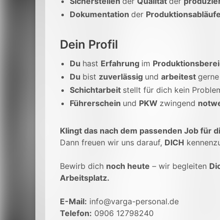
Sicherstellen
der
Qualität
der
produzie
Dokumentation
der
Produktionsabläuf
Dein Profil
Du
hast
Erfahrung
im
Produktionsbere
Du
bist
zuverlässig
und
arbeitest
gerne
Schichtarbeit
stellt für dich kein Proble
Führerschein
und
PKW
zwingend
notw
Klingt das nach dem passenden Job für d
Dann freuen wir uns darauf,
DICH
kennenzu
Bewirb dich
noch heute
– wir begleiten
Di
Arbeitsplatz.
E-Mail:
info@varga-personal.de
Telefon:
0906 12798240