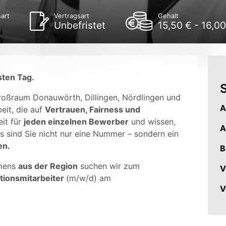
art
Vertragsart
Gehalt
Unbefristet
15,50 € - 16,0
sten Tag.
S
Großraum Donauwörth, Dillingen, Nördlingen und
A
eit, die auf
Vertrauen, Fairness und
it für
jeden einzelnen Bewerber
und wissen,
A
s sind Sie nicht nur eine Nummer – sondern ein
en.
B
mens
aus der Region
suchen wir zum
V
tionsmitarbeiter
(m/w/d) am
V