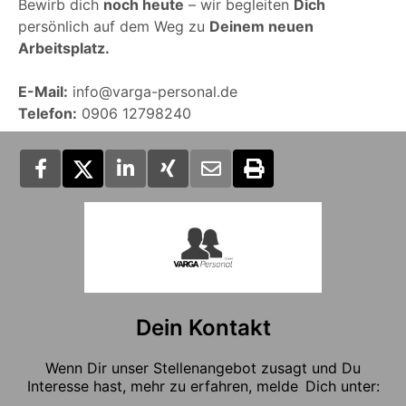
Bewirb dich
noch heute
– wir begleiten
Dich
persönlich auf dem Weg zu
Deinem neuen
Arbeitsplatz.
E-Mail:
info@varga-personal.de
Telefon:
0906 12798240
Dein Kontakt
Wenn Dir unser Stellenangebot zusagt und Du
Interesse hast, mehr zu erfahren, melde Dich unter: