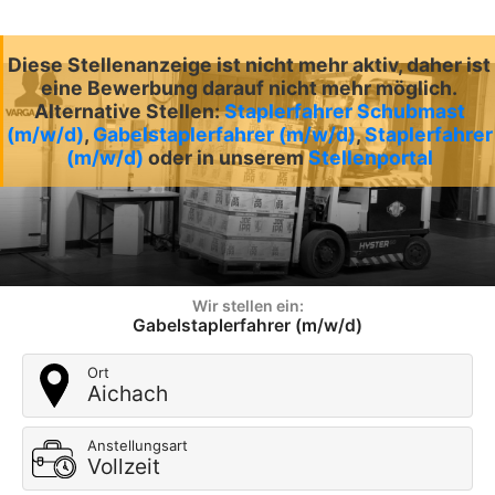
Diese Stellenanzeige ist nicht mehr aktiv, daher ist
eine Bewerbung darauf nicht mehr möglich.
Alternative Stellen:
Staplerfahrer Schubmast
(m/w/d)
,
Gabelstaplerfahrer (m/w/d)
,
Staplerfahrer
(m/w/d)
oder in unserem
Stellenportal
Wir stellen ein:
Gabelstaplerfahrer (m/w/d)
Ort
Aichach
Anstellungsart
Vollzeit