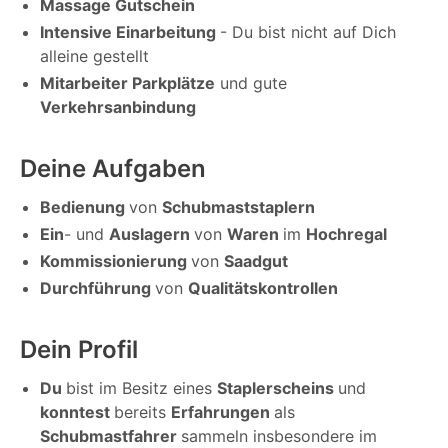
Massage Gutschein
Intensive Einarbeitung
- Du bist nicht auf Dich
alleine gestellt
Mitarbeiter Parkplätze
und gute
Verkehrsanbindung
Deine Aufgaben
Bedienung
von
Schubmaststaplern
Ein
- und
Auslagern
von
Waren
im
Hochregal
Kommissionierung
von
Saadgut
Durchführung
von
Qualitätskontrollen
Dein Profil
Du
bist im Besitz eines
Staplerscheins
und
konntest
bereits
Erfahrungen
als
Schubmastfahrer
sammeln insbesondere im