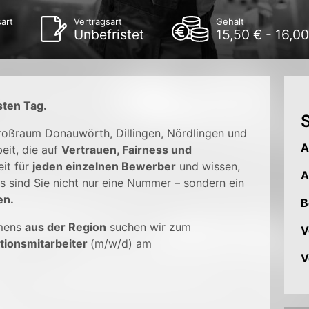
art
Vertragsart
Gehalt
Unbefristet
15,50 € - 16,0
sten Tag.
S
Großraum Donauwörth, Dillingen, Nördlingen und
A
eit, die auf
Vertrauen, Fairness und
it für
jeden einzelnen Bewerber
und wissen,
A
s sind Sie nicht nur eine Nummer – sondern ein
en.
B
mens
aus der Region
suchen wir zum
V
tionsmitarbeiter
(m/w/d) am
V