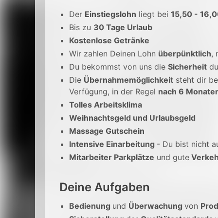
Der
Einstiegslohn
liegt bei
15,50 - 16,
Bis zu
30 Tage Urlaub
Kostenlose Getränke
Wir zahlen Deinen Lohn
überpünktlich
,
Du bekommst von uns die
Sicherheit
du
Die
Übernahmemöglichkeit
steht dir be
Verfügung, in der Regel
nach 6 Monate
Tolles Arbeitsklima
Weihnachtsgeld und Urlaubsgeld
Massage Gutschein
Intensive Einarbeitung
- Du bist nicht a
Mitarbeiter Parkplätze
und gute
Verkeh
Deine Aufgaben
Bedienung
und
Überwachung
von
Prod