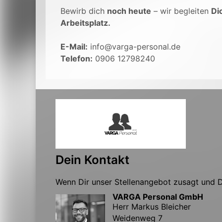
Bewirb dich
noch heute
– wir begleiten
Di
Arbeitsplatz.
E-Mail:
info@varga-personal.de
Telefon:
0906 12798240
Dein Kontakt
Wenn Dir unser Stellenangebot zusagt und Du
VARGA Personal GmbH
Herr Markus Bleicher
Weidenweg 7