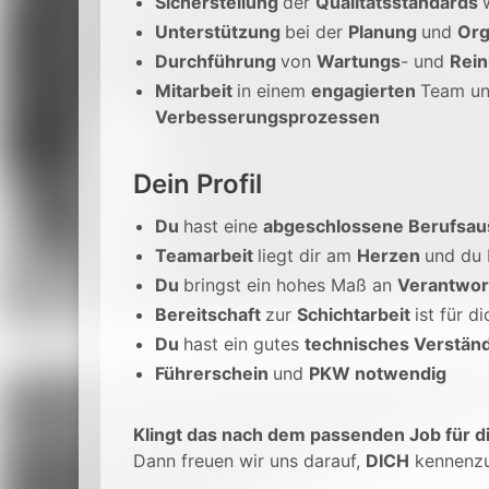
Sicherstellung
der
Qualitätsstandards
Unterstützung
bei der
Planung
und
Org
Durchführung
von
Wartungs
- und
Rein
Mitarbeit
in einem
engagierten
Team u
Verbesserungsprozessen
Dein Profil
Du
hast eine
abgeschlossene Berufsau
Teamarbeit
liegt dir am
Herzen
und du 
Du
bringst ein hohes Maß an
Verantwo
Bereitschaft
zur
Schichtarbeit
ist für d
Du
hast ein gutes
technisches Verstän
Führerschein
und
PKW notwendig
Klingt das nach dem passenden Job für d
Dann freuen wir uns darauf,
DICH
kennenzu