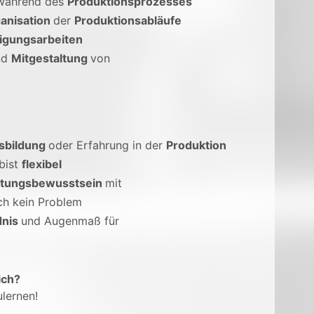
während des
Produktionsprozesses
anisation
der
Produktionsabläufe
igungsarbeiten
nd
Mitgestaltung
von
sbildung
oder Erfahrung in der
Produktion
bist
flexibel
rtungsbewusstsein
mit
ich kein Problem
dnis
und Augenmaß für
ich?
lernen!