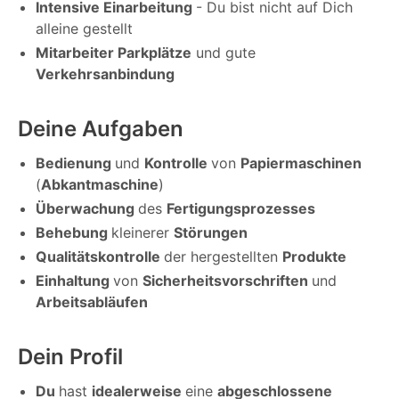
Intensive Einarbeitung
- Du bist nicht auf Dich
alleine gestellt
Mitarbeiter Parkplätze
und gute
Verkehrsanbindung
Deine Aufgaben
Bedienung
und
Kontrolle
von
Papiermaschinen
(
Abkantmaschine
)
Überwachung
des
Fertigungsprozesses
Behebung
kleinerer
Störungen
Qualitätskontrolle
der hergestellten
Produkte
Einhaltung
von
Sicherheitsvorschriften
und
Arbeitsabläufen
Dein Profil
Du
hast
idealerweise
eine
abgeschlossene