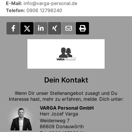
E-Mail:
info@varga-personal.de
Telefon:
0906 12798240
Dein Kontakt
Wenn Dir unser Stellenangebot zusagt und Du
Interesse hast, mehr zu erfahren, melde Dich unter:
VARGA Personal GmbH
Herr Jozef Varga
Weidenweg 7
86609 Donauwörth