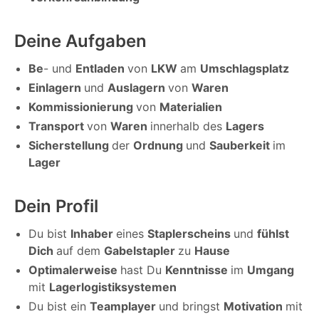
Deine Aufgaben
Be
- und
Entladen
von
LKW
am
Umschlagsplatz
Einlagern
und
Auslagern
von
Waren
Kommissionierung
von
Materialien
Transport
von
Waren
innerhalb des
Lagers
Sicherstellung
der
Ordnung
und
Sauberkeit
im
Lager
Dein Profil
Du bist
Inhaber
eines
Staplerscheins
und
fühlst
Dich
auf dem
Gabelstapler
zu
Hause
Optimalerweise
hast Du
Kenntnisse
im
Umgang
mit
Lagerlogistiksystemen
Du bist ein
Teamplayer
und bringst
Motivation
mit